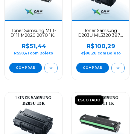
Toner Samsung MLT-
Toner Samsung
D111 M2020 2070 1K -
D203U ML3320 3870
Evolut
4070 15K - Evolut
R$51,44
R$100,29
R$50,41
com
Boleto
R$98,28
com
Boleto
ESGOTADO