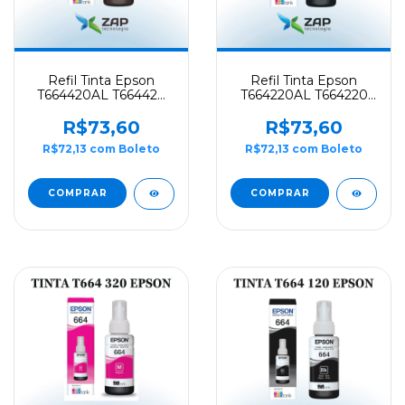
Refil Tinta Epson
Refil Tinta Epson
T664420AL T664420
T664220AL T664220
T664 Amarelo 70ML -
T664 Ciano 70ML -
Originall
Originall
R$73,60
R$73,60
R$72,13
com
Boleto
R$72,13
com
Boleto