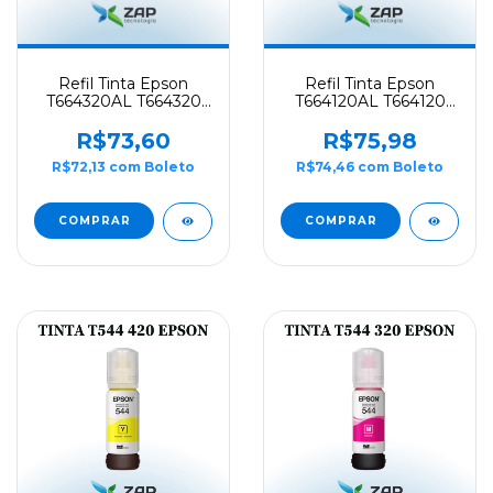
Refil Tinta Epson
Refil Tinta Epson
T664320AL T664320
T664120AL T664120
T664 Magenta 70ML -
T664 Preto 70ML -
Originall
Originall
R$73,60
R$75,98
R$72,13
com
Boleto
R$74,46
com
Boleto