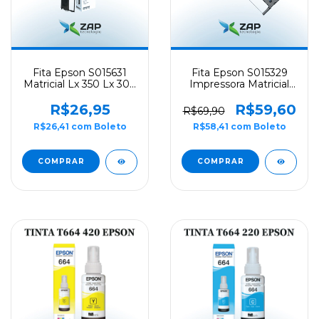
Fita Epson S015631
Fita Epson S015329
Matricial Lx 350 Lx 300
Impressora Matricial
Lx300Ii - Original
FX890 - Original
R$26,95
R$59,60
R$69,90
R$26,41
com
Boleto
R$58,41
com
Boleto